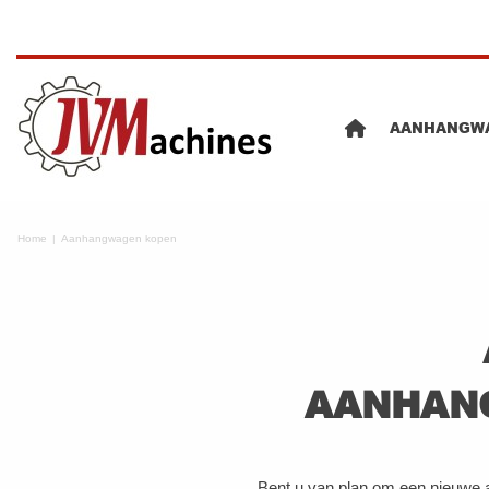
AANHANGW
Home
Aanhangwagen kopen
AANHANG
Bent u van plan om een nieuwe a