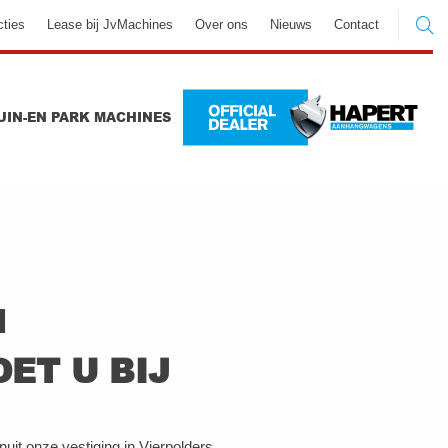
cties
Lease bij JvMachines
Over ons
Nieuws
Contact
UIN-EN PARK MACHINES
N
ET U BIJ
it onze vestiging in Vierpolders