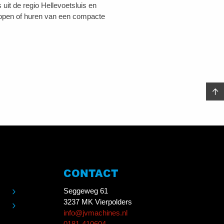
it de regio Hellevoetsluis en
kopen of huren van een compacte
CONTACT
Seggeweg 61
3237 MK Vierpolders
info@jvmachines.nl
0181-410604