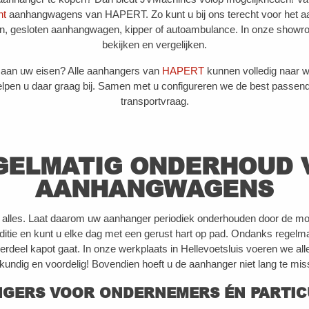
nt
aanhangwagens van HAPERT. Zo kunt u bij ons terecht voor het a
, gesloten aanhangwagen, kipper of autoambulance. In onze showroom
bekijken en vergelijken.
t aan uw eisen? Alle aanhangers van
HAPERT
kunnen volledig naar 
lpen u daar graag bij. Samen met u configureren we de best passen
transportvraag.
GELMATIG ONDERHOUD 
AANHANGWAGENS
n alles. Laat daarom uw aanhanger periodiek onderhouden door de mon
ditie en kunt u elke dag met een gerust hart op pad. Ondanks regelm
deel kapot gaat. In onze werkplaats in Hellevoetsluis voeren we alle 
kundig en voordelig! Bovendien hoeft u de aanhanger niet lang te mis
GERS VOOR ONDERNEMERS
É
N PARTIC