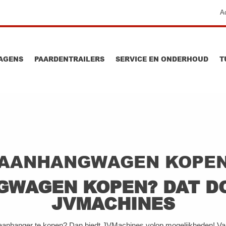
A
AGENS
PAARDENTRAILERS
SERVICE EN ONDERHOUD
T
AANHANGWAGEN KOPE
WAGEN KOPEN? DAT DO
JVMACHINES
anhanger te kopen? Dan biedt JVMachines volop mogelijkheden! Vanu